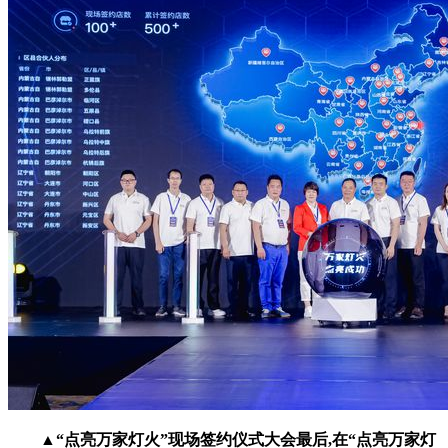
▲“点亮万家灯火”现场签约仪式大会最后,在“点亮万家灯