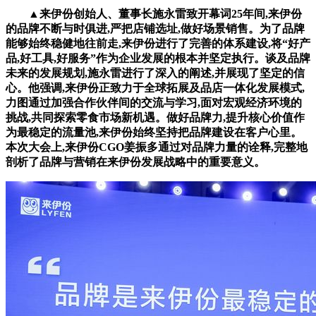
▲来伊份创始人、董事长施永雷致开幕词25年间,来伊份
的品牌不断与时俱进,严把店铺选址,做好场景销售。为了品牌
能够始终稳健地往前走,来伊份进行了完善的体系建设,将“好产
品,好工具,好服务”作为企业发展的根本并坚定执行。谈及品牌
未来的发展规划,施永雷进行了深入的阐述,并展现了坚定的信
心。他强调,来伊份正致力于全球拓展及品店一体化发展模式,
力图通过加强合作伙伴间的交流与学习,面对宏观经济环境的
挑战,共同探索零食市场新机遇。做好品牌力,提升核心价值作
为最稳定的流量池,来伊份始终坚持把品牌建设在客户心里。
本次大会上,来伊份CGO姜振多通过对品牌力量的诠释,完整地
剖析了品牌与营销在来伊份发展战略中的重要意义。