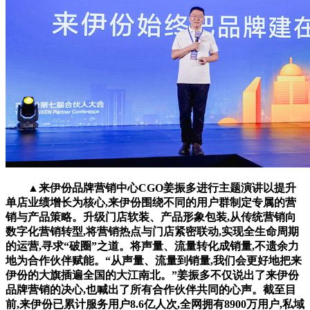
▲来伊份品牌营销中心CGO姜振多进行主题演讲以提升
单店业绩增长为核心,来伊份围绕不同的用户群制定专属的营
销与产品策略。升级门店软装、产品形象包装,从传统营销向
数字化营销转型,将营销热点与门店紧密联动,实现全生命周期
的运营,寻求“破圈”之道。将声量、流量转化成销量,不遗余力
地为合作伙伴赋能。“从声量、流量到销量,我们会更好地把来
伊份的大旗插遍全国的大江南北。”姜振多不仅说出了来伊份
品牌营销的决心,也喊出了所有合作伙伴共同的心声。截至目
前,来伊份已累计服务用户8.6亿人次,全网拥有8900万用户,私域