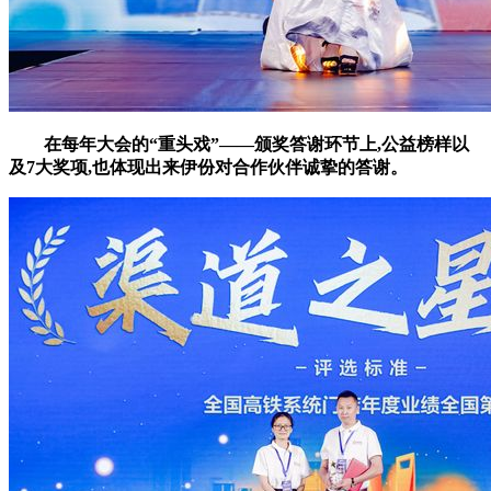
在每年大会的“重头戏”——颁奖答谢环节上,公益榜样以
及7大奖项,也体现出来伊份对合作伙伴诚挚的答谢。