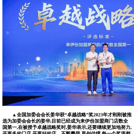
▲全国加委会会长姜华获“卓越战略”奖2023年才刚刚被推
选为加委会会长的姜华,目前已经成为来伊份加盟商门店数全
国第一,在被授予卓越战略奖时,姜华表示,还要继续更加地努力,
开更多的门店,开更好的店。不断攀登,再创佳绩,每一个奖项都