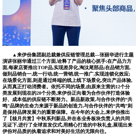
▲来伊份集团副总裁兼供应链管理总裁—张丽华进行主题
演讲张丽华通过三个方面,诠释了产品的核心抓手:在产品力方
面,每家店要推出TOP品,实现差异化,淘汰尾部品;在品销方面,
做到品销合一,统一行动,统一营销,统一推广,实现连锁化效应;
在场景化方面,则是通过终端的线上线下场景化,突出产品体验,
从而真正打动消费者。依托不同的场景,由原来主营的12个分
类发展到现在的20个分类,来伊份正向着为合作伙伴打造体验
好、成本低的供应链不断努力。新品新政策,与合作伙伴的“共
鸣”品牌的生命力来源于新品的创造力,与合作伙伴的“共鸣”则
是保持品牌发展力的重要保障。在今年的大会上,来伊份推出
了【核月共赏】中秋系列新品,并在各业务板块负责人的共同
见证下,进行了全球首发仪式,用精心打造的中秋礼盒,展现出来
伊份对品质的执着追求和对美好生活的无限向往。