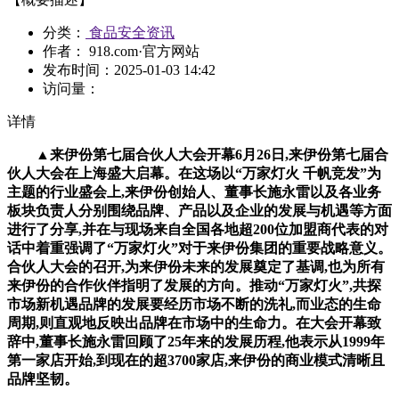
分类：
食品安全资讯
作者： 918.com·官方网站
发布时间：
2025-01-03 14:42
访问量：
详情
▲来伊份第七届合伙人大会开幕6月26日,来伊份第七届合
伙人大会在上海盛大启幕。在这场以“万家灯火 千帆竞发”为
主题的行业盛会上,来伊份创始人、董事长施永雷以及各业务
板块负责人分别围绕品牌、产品以及企业的发展与机遇等方面
进行了分享,并在与现场来自全国各地超200位加盟商代表的对
话中着重强调了“万家灯火”对于来伊份集团的重要战略意义。
合伙人大会的召开,为来伊份未来的发展奠定了基调,也为所有
来伊份的合作伙伴指明了发展的方向。推动“万家灯火”,共探
市场新机遇品牌的发展要经历市场不断的洗礼,而业态的生命
周期,则直观地反映出品牌在市场中的生命力。在大会开幕致
辞中,董事长施永雷回顾了25年来的发展历程,他表示从1999年
第一家店开始,到现在的超3700家店,来伊份的商业模式清晰且
品牌坚韧。