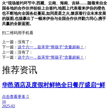
火”现场签约环节中,西藏、云南、海南、吉林……随着来自全
国各地的合作伙伴纷纷上台签约,地图上代表着来伊份的橙色
也不断地向全国各处蔓延,如同星星之火,燎原着行业未来发展
的版图,也描摹出了一幅来伊份与全国合作伙伴勠力同心,携手
共赢的全新蓝图。
扫二维码用手机看
上一篇：没有了
:
下一篇：
这个六一，益禾堂“熊孩子”含量超标！
:
上一篇：没有了
:
下一篇：
这个六一，益禾堂“熊孩子”含量超标！
:
推荐资讯
华邑酒店及度假村鲜艳全日餐厅盛启“鲜
点击查看更多

16
2025-02