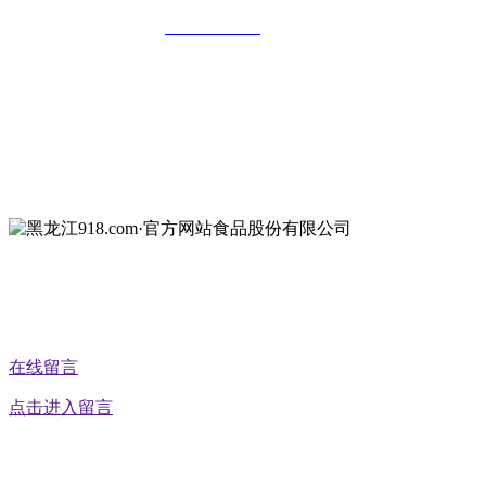
全国统一客服热线：
18903658751
地址：哈尔滨南岗区红旗满族乡科技园区
地址：双城经济技术开发区娃哈哈路6号
地址：黑龙江萝北县宝泉岭二九0公路一号
地址：黑龙江省延寿县工业园区北泰山路5号
公众号二维码
在线留言
点击进入留言